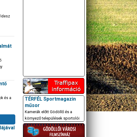
Fidesz
galmát
ő
gy
intő
ok és a
TÉRFÉL Sportmagazin
műsor
Kamerák előtt Gödöllő és a
környező települések sportolói
ájával