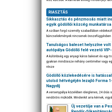
lesz kulcsuk. A kamerák elvileg minden(ki)t lá
RIASZTÁS
Sikkasztás és pénzmosás miatt ind
egyik gödöllői közcég munkatársa 
A szóban forgó személy szabadlábon védekezhet
bűncselekmények nincsenek összefüggésben 
Tanulságos baleset helyszíne volt
autópálya Gödöllő felé vezető VIP-
A különbség egy anyagi káros baleset és egy tr
gyakran mindössze néhány centiméter vagy eg
része
Gödöllő közlekedésére is hatással 
utolsó hétvégéjén lezajló Forma 
Nagydíj
A versenypálya közelében ideiglenes, 24 órás s
rendőrőrs működik. Mindenkit arra kérnek, vigy
Új vezetője van a Pe
Rendőr-főkapitánysá