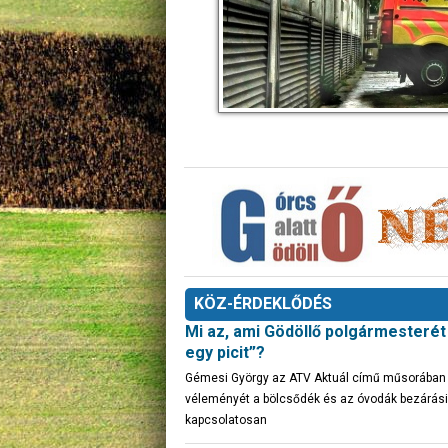
KÖZ-ÉRDEKLŐDÉS
Mi az, ami Gödöllő polgármesteré
egy picit”?
Gémesi György az ATV Aktuál című műsorában fe
véleményét a bölcsődék és az óvodák bezárási
kapcsolatosan