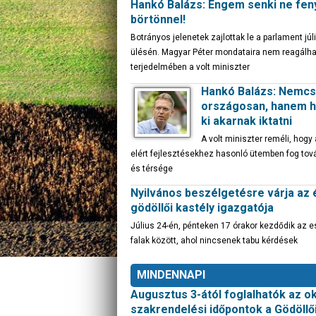
Hankó Balázs: Engem senki ne fe
börtönnel!
Botrányos jelenetek zajlottak le a parlament júli
ülésén. Magyar Péter mondataira nem reagálhat
terjedelmében a volt miniszter
Hankó Balázs: Nemc
országosan, hanem he
ki akarnak iktatni
A volt miniszter reméli, hogy
elért fejlesztésekhez hasonló ütemben fog tová
és térsége
Nyilvános beszélgetésre várja az 
gödöllői kastély igazgatója
Július 24-én, pénteken 17 órakor kezdődik az 
falak között, ahol nincsenek tabu kérdések
MINDENNAPI
Augusztus 3-ától foglalhatók az o
szakrendelési időpontok a Gödöll