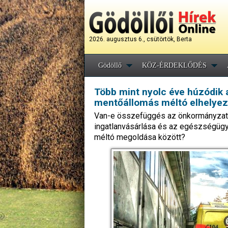
2026. augusztus 6., csütörtök, Berta
Gödöllő
KÖZ-ÉRDEKLŐDÉS
Több mint nyolc éve húzódik a
mentőállomás méltó elhelye
Van-e összefüggés az önkormányzat
ingatlanvásárlása és az egészségügy
méltó megoldása között?