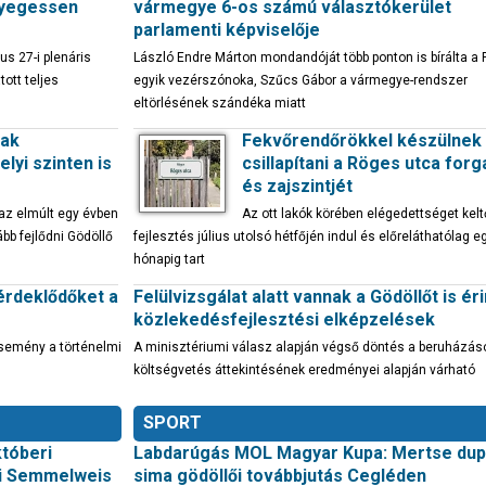
nyegessen
vármegye 6-os számú választókerület
parlamenti képviselője
us 27-i plenáris
László Endre Márton mondandóját több ponton is bírálta a 
ott teljes
egyik vezérszónoka, Szűcs Gábor a vármegye-rendszer
eltörlésének szándéka miatt
sak
Fekvőrendőrökkel készülnek
lyi szinten is
csillapítani a Röges utca for
és zajszintjét
 az elmúlt egy évben
Az ott lakók körében elégedettséget kelt
bb fejlődni Gödöllő
fejlesztés július utolsó hétfőjén indul és előreláthatólag e
hónapig tart
érdeklődőket a
Felülvizsgálat alatt vannak a Gödöllőt is ér
közlekedésfejlesztési elképzelések
esemény a történelmi
A minisztériumi válasz alapján végső döntés a beruházás
költségvetés áttekintésének eredményei alapján várható
SPORT
któberi
Labdarúgás MOL Magyar Kupa: Mertse dupl
ői Semmelweis
sima gödöllői továbbjutás Cegléden