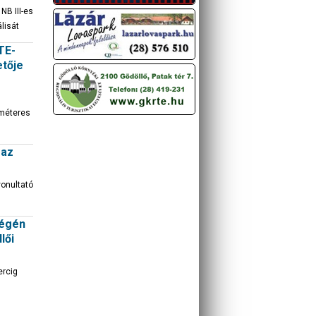
NB III-es
lisát
TE-
etője
 méteres
 az
onultató
végén
lői
ercig