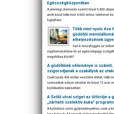
Egészségközpontban
A jelenlegi ütemezés szerint közel 5.800 időpon
amik közül több mint 4.000 online, telefonon é
foglalható
Több mint nyolc éve 
gödöllői mentőállomá
elhelyezésének ügye
Van-e összefüggés az önko
ingatlanvásárlása és az egészségügyi szolgál
megoldása között?
A gödöllőiek véleménye is számít,
szigorodjanak a szabályok az uta
Csak tavaly 456 ember vesztette életét, több m
szenvedtek súlyos sérülést és közel 15 ezer e
közlekedési balesetben
A Szőlő utcai sziget az úttörője a g
„zárható szelektív kuka” program
A különböző színű gyűjtőedényekhez csak a k