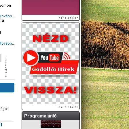
 nyomon
Tovább...
 a
d
Tovább...
A GÖDÖLLŐI ÉS
KÖRNYÉKBELI
KULTURÁLIS- ÉS
SPORTPROGRAMOKAT
KÖZÖSSÉGI
OLDALUNKON TESSZÜK
KÖZZÉ!
k ágon
Programajánló
st