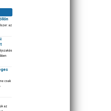
öllőn
dszer: az
i
t
 éjszakás
öbben
séges
 ne csak
ó
ük az