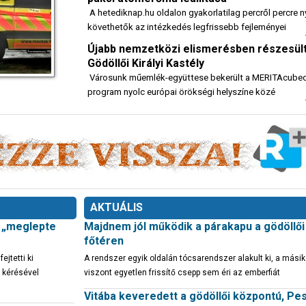
A hetediknap.hu oldalon gyakorlatilag percről percre
követhetők az intézkedés legfrissebb fejleményei
Újabb nemzetközi elismerésben részesült
Gödöllői Királyi Kastély
Városunk műemlék-együttese bekerült a MERITAcube
program nyolc európai örökségi helyszíne közé
AKTUÁLIS
t „meglepte
Majdnem jól működik a párakapu a gödöllői
főtéren
jtetti ki
A rendszer egyik oldalán tócsarendszer alakult ki, a mási
 kérésével
viszont egyetlen frissítő csepp sem éri az emberfiát
Vitába keveredett a gödöllői központú, Pe