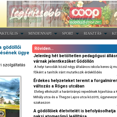
AKTUÁLIS
MINDENNAPI
SPORT
RIASZTÁS
KI
 gödöllői
Röviden...
zésének ügye
Jelenleg hét betöltetlen pedagógusi állás
várnak jelentkezőket Gödöllőn
i szolgáltatás
A helyi tanodák közül négy általános iskola keres új m
főként a tanítók iránt mutatkozik érdeklődés
Érdekes helyzeteket teremt a forgalmire
változás a Röges utcában
Elvileg elkészült a harántirányú repedések kijavítása a
Mihály utca és a Thegze Lajos utca közötti, úgynevezet
szakaszon
A gödöllőiek életvitelét is befolyásolhatja
paksi atomerőmű leállítása