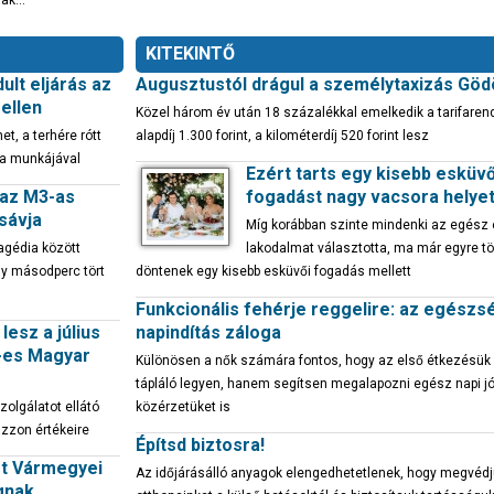
tnak…
KITEKINTŐ
ult eljárás az
Augusztustól drágul a személytaxizás Göd
ellen
Közel három év után 18 százalékkal emelkedik a tarifaren
, a terhére rótt
alapdíj 1.300 forint, a kilométerdíj 520 forint lesz
a munkájával
Ezért tarts egy kisebb esküvő
 az M3-as
fogadást nagy vacsora helyet
sávja
Míg korábban szinte mindenki az egész
agédia között
lakodalmat választotta, ma már egyre t
y másodperc tört
döntenek egy kisebb esküvői fogadás mellett
Funkcionális fehérje reggelire: az egész
lesz a július
napindítás záloga
1-es Magyar
Különösen a nők számára fontos, hogy az első étkezésük
tápláló legyen, hanem segítsen megalapozni egész napi j
zolgálatot ellátó
közérzetüket is
ázzon értékeire
Építsd biztosra!
st Vármegyei
Az időjárásálló anyagok elengedhetetlenek, hogy megvédj
gnak