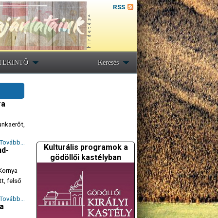
RSS
TEKINTŐ
Keresés
ra
unkaerőt,
Tovább...
Kulturális programok a
nd-
gödöllői kastélyban
 Kornya
t, felső
Tovább...
 a