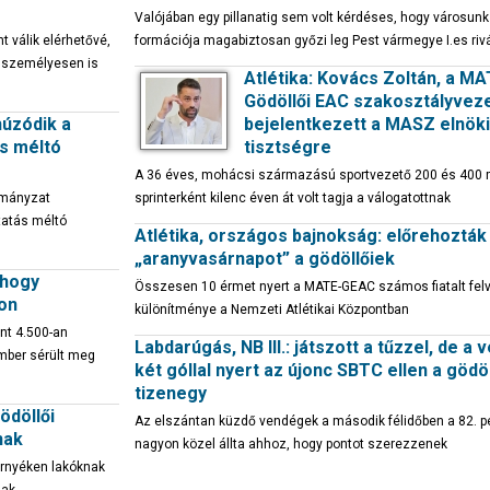
Valójában egy pillanatig sem volt kérdéses, hogy városunk 
t válik elérhetővé,
formációja magabiztosan győzi leg Pest vármegye I.es rivá
s személyesen is
Atlétika: Kovács Zoltán, a MA
Gödöllői EAC szakosztályvez
húzódik a
bejelentkezett a MASZ elnöki
s méltó
tisztségre
A 36 éves, mohácsi származású sportvezető 200 és 400
rmányzat
sprinterként kilenc éven át volt tagja a válogatottnak
tatás méltó
Atlétika, országos bajnokság: előrehozták
„aranyvasárnapot” a gödöllőiek
 hogy
Összesen 10 érmet nyert a MATE-GEAC számos fiatalt felv
kon
különítménye a Nemzeti Atlétikai Központban
int 4.500-an
Labdarúgás, NB III.: játszott a tűzzel, de a 
mber sérült meg
két góllal nyert az újonc SBTC ellen a gödöl
tizenegy
ödöllői
Az elszántan küzdő vendégek a második félidőben a 82. p
nak
nagyon közel állta ahhoz, hogy pontot szerezzenek
örnyéken lakóknak