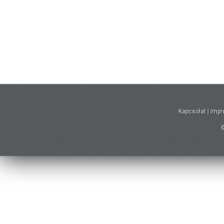
Kapcsolat
|
Imp
©