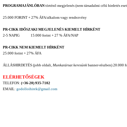
PROGRAMAJÁNLÓBAN
történő megjelenés (nem társadalmi célú hirdetés ese
25.000 FORINT + 27% ÁFA/alkalom vagy rendezvény
PR-CIKK IDŐSZAKI MEGJELENÉS KIEMELT HÍRKÉNT
2-5 NAPIG 15.000 forint + 27 % ÁFA/NAP
PR-CIKK NEM KIEMELT
HÍRKÉNT
25.000 forint + 27% ÁFA
ÁLLÁSHIRDETÉS
(jobb oldali,
Munkatársat keresünk
banner-részben) 20.000 
ELÉRHETŐSÉGEK
TELEFON:
(+36-20) 935-7102
EMAIL:
godolloihirek@gmail.com