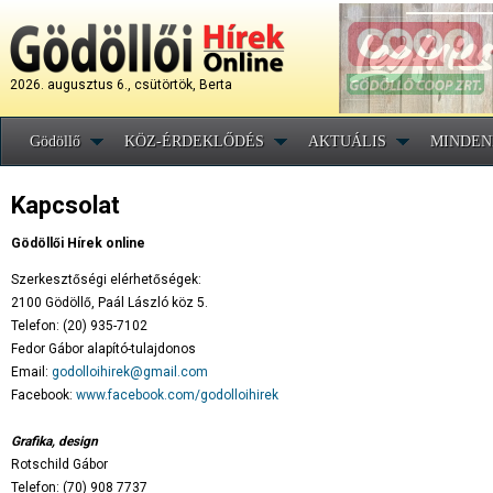
2026. augusztus 6., csütörtök, Berta
Gödöllő
KÖZ-ÉRDEKLŐDÉS
AKTUÁLIS
MINDEN
Kapcsolat
Gödöllői Hírek online
Szerkesztőségi elérhetőségek:
2100 Gödöllő, Paál László köz 5.
Telefon: (20) 935-7102
Fedor Gábor alapító-tulajdonos
Email:
godolloihirek@gmail.com
Facebook:
www.facebook.com/godolloihirek
Grafika, design
Rotschild Gábor
Telefon: (70) 908 7737