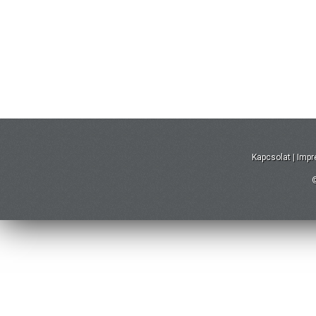
Kapcsolat
|
Imp
©