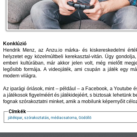
Konklúzió
Hendrik Menz, az Anzu.io márka- és kiskereskedelmi értéke
helyzetet egy közelmúltbeli kerekasztal-vitán. Úgy gondolja,
emberi kultúrában, már akkor jelen volt, még mielőtt meg
legősibb formája. A videojáték, ami csupán a játék egy má
modern világra.
Az iparági óriások, mint – például – a Facebook, a Youtube é
a játékosok figyelméért és játékidejéért, s biztosak lehetünk
fognak szórakoztatni minket, amik a mobilunk képernyőit célo
Címkék
játékipar
,
szórakoztatás
,
médiacsatorna
,
Gödöllő