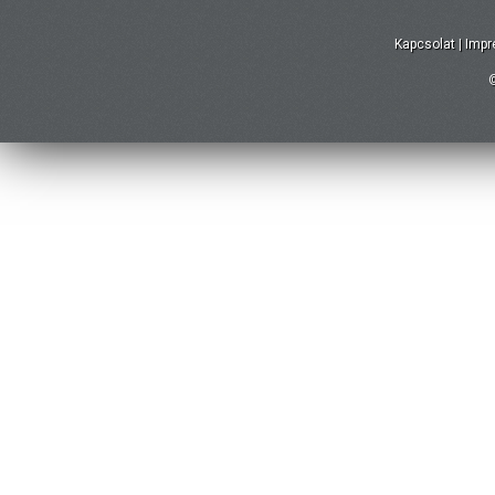
Kapcsolat
|
Imp
©