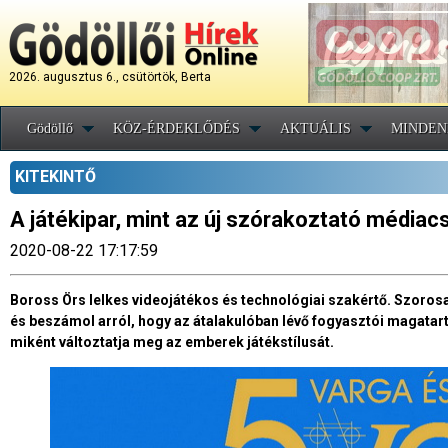
2026. augusztus 6., csütörtök, Berta
Gödöllő
KÖZ-ÉRDEKLŐDÉS
AKTUÁLIS
MINDEN
KITEKINTŐ
A játékipar, mint az új szórakoztató média
2020-08-22 17:17:59
Boross Örs lelkes videojátékos és technológiai szakértő. Szoros
és beszámol arról, hogy az átalakulóban lévő fogyasztói magatartá
miként változtatja meg az emberek játékstílusát.