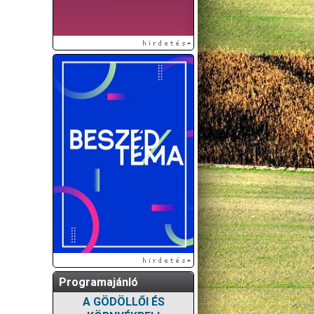
Programajánló
A GÖDÖLLŐI ÉS