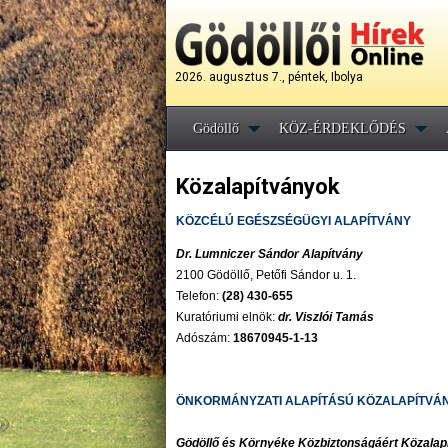
2026. augusztus 7., péntek, Ibolya
Gödöllő
KÖZ-ÉRDEKLŐDÉS
Közalapítványok
KÖZCÉLÚ EGÉSZSÉGÜGYI ALAPÍTVÁNY
Dr. Lumniczer Sándor Alapítvány
2100 Gödöllő, Petőfi Sándor u. 1.
Telefon:
(28) 430-655
Kuratóriumi elnök:
dr. Viszlói Tamás
Adószám:
18670945-1-13
ÖNKORMÁNYZATI ALAPÍTÁSÚ KÖZALAPÍTVÁ
Gödöllő és Környéke Közbiztonságáért Közalap