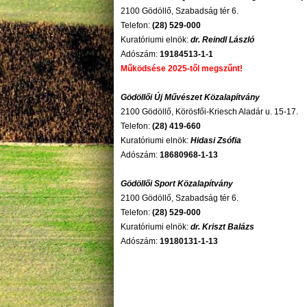
2100 Gödöllő, Szabadság tér 6.
Telefon:
(28) 529-000
Kuratóriumi elnök:
dr. Reindl László
Adószám:
19184513-1-1
Működsése 2025-től megszűnt!
Gödöllői Új Művészet Közalapítvány
2100 Gödöllő, Körösfői-Kriesch Aladár u. 15-17.
Telefon:
(28) 419-660
Kuratóriumi elnök:
Hidasi Zsófia
Adószám:
18680968-1-13
Gödöllői Sport Közalapítvány
2100 Gödöllő, Szabadság tér 6.
Telefon:
(28) 529-000
Kuratóriumi elnök:
dr. Kriszt Balázs
Adószám:
19180131-1-13