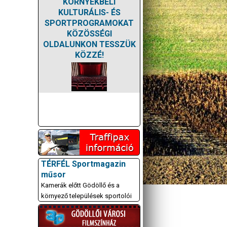
KÖRNYÉKBELI
KULTURÁLIS- ÉS
SPORTPROGRAMOKAT
KÖZÖSSÉGI
OLDALUNKON TESSZÜK
KÖZZÉ!
TÉRFÉL Sportmagazin
műsor
Kamerák előtt Gödöllő és a
környező települések sportolói