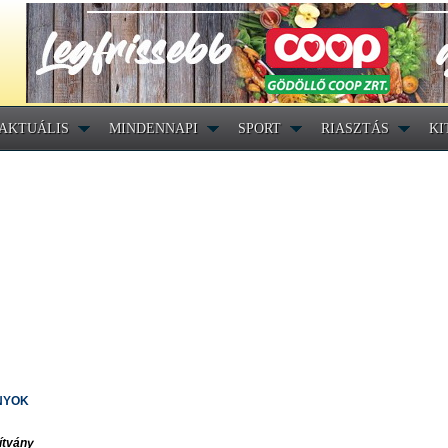
AKTUÁLIS
MINDENNAPI
SPORT
RIASZTÁS
KI
NYOK
ítvány